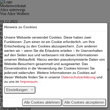
Medienwerkstatt
Alice unterwegs
Von Alice Wolbers
09.12.2022
im Musik Bunker Aachen.
Hinweis zu Cookies
Heute Abend mit „Lampe“, „Kapelle Petra“ und zahlreichen, begeisterten
Fans.
Unsere Webseite verwendet Cookies. Diese haben zwei
Weiterlesen
24.10.2022
Funktionen: Zum einen ist ein Cookie erforderlich, um Ihre
NetAachen Cup 2022
Entscheidung zu den Cookies abzuspeichern. Zum anderen
Anders als ursprünglich geplant, aber wie immer mit viel Herz ging es
werten wir – wenn Sie die Erlaubnis erteilen – ihr Userverhalten
zu am Samstag, den 22. Oktober…
auf den Seiten aus und verbessern mit diesen Informationen
Weiterlesen
unseren Webauftritt. Hierzu werden pseudonymisierte Daten von
19.10.2022
Website-Besuchern gesammelt und ausgewertet. Das
mit dem Flaniermobil
Einverständnis in die Verwendung der Cookies können Sie
... in Aachen. Das Herzensprojekt von Martin Rietschel von der Caritas
jederzeit widerrufen. Weitere Informationen zu Cookies auf
ist eine absolute…
Weiterlesen
dieser Website finden Sie in unserer
Datenschutzerklärung
und
02.11.2021
zu uns im
Impressum
.
LiB vs USC Münster
Ladies in Black Aachen gegen USC Münster
Einstellungen
Ein Abend im Hexenkessel und zwar an der Trommel! Wahnsinn!…
Weiterlesen
20.10.2021
Alle Cookies ablehnen
Alle Cookies akzeptieren
LiB versus Schwarz Weiß Erfurt
Alice guckt Volleyball