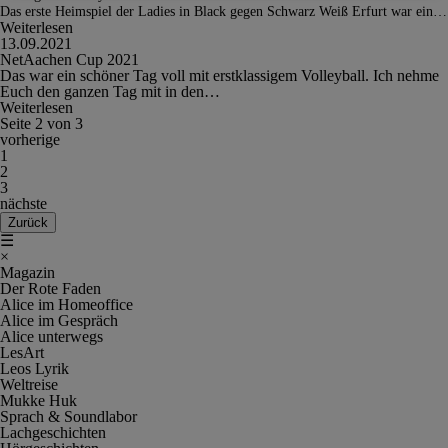
Das erste Heimspiel der Ladies in Black gegen Schwarz Weiß Erfurt war ein…
Weiterlesen
13.09.2021
NetAachen Cup 2021
Das war ein schöner Tag voll mit erstklassigem Volleyball. Ich nehme
Euch den ganzen Tag mit in den…
Weiterlesen
Seite 2 von 3
vorherige
1
2
3
nächste
Zurück
☰
×
Magazin
Der Rote Faden
Alice im Homeoffice
Alice im Gespräch
Alice unterwegs
LesArt
Leos Lyrik
Weltreise
Mukke Huk
Sprach & Soundlabor
Lachgeschichten