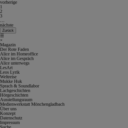
vorherige
1
2
3
…
nächste
Zurück
☰
×
Magazin
Der Rote Faden
Alice im Homeoffice
Alice im Gespräch
Alice unterwegs
LesArt
Leos Lyrik
Weltreise
Mukke Huk
Sprach & Soundlabor
Lachgeschichten
Hörgeschichten
Ausstellungsraum
Medienwerkstatt Mönchengladbach
Über uns
Konzept
Datenschutz
Impressum
Suche