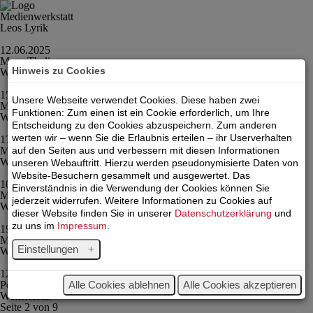
Medienwerkstatt
Leos Lyrik
12.06.2025
Muse Thalia
Hinweis zu Cookies
Weiterlesen
15.05.2025
Unsere Webseite verwendet Cookies. Diese haben zwei
Muse Polyhymnia
Funktionen: Zum einen ist ein Cookie erforderlich, um Ihre
Weiterlesen
Entscheidung zu den Cookies abzuspeichern. Zum anderen
werten wir – wenn Sie die Erlaubnis erteilen – ihr Userverhalten
17.04.2025
auf den Seiten aus und verbessern mit diesen Informationen
Muse Melpomene
Weiterlesen
unseren Webauftritt. Hierzu werden pseudonymisierte Daten von
Website-Besuchern gesammelt und ausgewertet. Das
10.04.2025
Einverständnis in die Verwendung der Cookies können Sie
Muse Kalliope
jederzeit widerrufen. Weitere Informationen zu Cookies auf
Weiterlesen
dieser Website finden Sie in unserer
Datenschutzerklärung
und
zu uns im
Impressum
.
19.03.2025
Muse Euterpe
Einstellungen
Weiterlesen
12.12.2024
Peace
Alle Cookies ablehnen
Alle Cookies akzeptieren
Weiterlesen
Seite 2 von
9