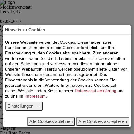
Medienwerkstatt
Leos Lyrik
08.03.2017
Größe - ein Gedicht
Hinweis zu Cookies
Wenn das Tun in dieser Zeit, ist ein Refugium,
welcher der auch bleibt;
Der Poeten hohe Gaben,…
Unsere Webseite verwendet Cookies. Diese haben zwei
Weiterlesen
Funktionen: Zum einen ist ein Cookie erforderlich, um Ihre
Entscheidung zu den Cookies abzuspeichern. Zum anderen
08.03.2017
werten wir – wenn Sie die Erlaubnis erteilen – ihr Userverhalten
Wunderschön
auf den Seiten aus und verbessern mit diesen Informationen
Alles Kluge und Gerechte, kommet von
unseren Webauftritt. Hierzu werden pseudonymisierte Daten von
Der ewigen HÖH´, der Dichter weiset sich seinen Weg,
hier…
Website-Besuchern gesammelt und ausgewertet. Das
Weiterlesen
Einverständnis in die Verwendung der Cookies können Sie
Seite 9 von
9
jederzeit widerrufen. Weitere Informationen zu Cookies auf
vorherige
dieser Website finden Sie in unserer
Datenschutzerklärung
und
…
zu uns im
Impressum
.
7
8
Einstellungen
9
Zurück
☰
Alle Cookies ablehnen
Alle Cookies akzeptieren
×
Magazin
Der Rote Faden