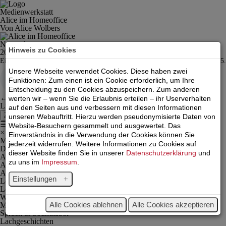
Medienwerkstatt
Alice im Homeoffice
Von Alice Wolbers
Novembergrau
Hinweis zu Cookies
20.11.2023
Alice im HomeOffice
Ein grauer Montagmorgen mit gar nicht mal so guten Nachrichten in Folge 95.
Unsere Webseite verwendet Cookies. Diese haben zwei
Funktionen: Zum einen ist ein Cookie erforderlich, um Ihre
Entscheidung zu den Cookies abzuspeichern. Zum anderen
←
Monsteralbum
werten wir – wenn Sie die Erlaubnis erteilen – ihr Userverhalten
Licht der Welt
→
auf den Seiten aus und verbessern mit diesen Informationen
Zurück
unseren Webauftritt. Hierzu werden pseudonymisierte Daten von
☰
Website-Besuchern gesammelt und ausgewertet. Das
×
Einverständnis in die Verwendung der Cookies können Sie
Magazin
jederzeit widerrufen. Weitere Informationen zu Cookies auf
Der Rote Faden
dieser Website finden Sie in unserer
Datenschutzerklärung
und
Alice im Homeoffice
zu uns im
Impressum
.
Alice im Gespräch
Alice unterwegs
Einstellungen
LesArt
Leos Lyrik
Weltreise
Alle Cookies ablehnen
Alle Cookies akzeptieren
Mukke Huk
Sprach & Soundlabor
Lachgeschichten