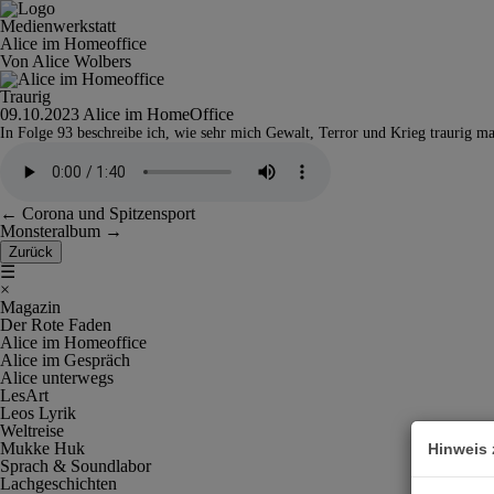
Medienwerkstatt
Alice im Homeoffice
Von Alice Wolbers
Traurig
09.10.2023
Alice im HomeOffice
In Folge 93 beschreibe ich, wie sehr mich Gewalt, Terror und Krieg traurig ma
←
Corona und Spitzensport
Monsteralbum
→
Zurück
☰
×
Magazin
Der Rote Faden
Alice im Homeoffice
Alice im Gespräch
Alice unterwegs
LesArt
Leos Lyrik
Weltreise
Mukke Huk
Hinweis 
Sprach & Soundlabor
Lachgeschichten