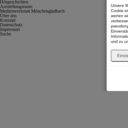
Hörgeschichten
Unsere W
Ausstellungsraum
Cookie e
Medienwerkstatt Mönchengladbach
Über uns
werten wi
Konzept
verbesser
Datenschutz
pseudony
Impressum
Einverstä
Suche
Informati
Cookie-Einstellungen anpassen
und zu u
Einst