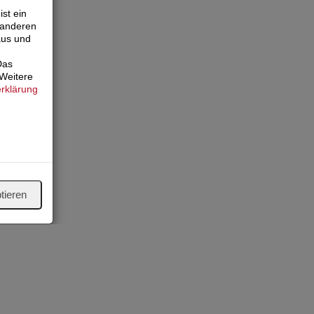
st ein
 anderen
aus und
Das
 Weitere
rklärung
tieren