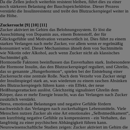
Da die Zellen jedoch weiterhin resistent bleiben, führt dies zu einer
noch stärkeren Belastung der Bauchspeicheldrüse. Dieser Prozess
verstärkt die Insulinresistenz und treibt den Blutzuckerspiegel weiter in
die Höhe.
Zuckersucht
[9]
[10]
[11]
Zucker aktiviert im Gehirn das Belohnungssystem. Er löst die
Ausschüttung von Dopamin aus, einem Botenstoff, der für
Glücksgefühle und Motivation verantwortlich ist. Dies führt zu einem
starken Verlangen nach mehr Zucker, vor allem wenn er regelmäßig
konsumiert wird. Dieser Mechanismus ähnelt dem von Suchtmitteln
wie Nikotin oder Alkohol, auch wenn Zucker nicht als klassisches
Suchtmittel gilt.
Hormonelle Faktoren beeinflussen das Essverhalten stark. Insbesondere
die Hormone Insulin, das den Blutzuckerspiegel reguliert, und Ghrelin,
das so genannte „Hungerhormon“, spielen bei der Entstehung einer
Zuckersucht eine zentrale Rolle. Nach dem Verzehr von Zucker steigt
der Insulinspiegel stark an, was wiederum zu einem raschen Absinken
des Blutzuckerspiegels führen kann - ein Effekt, der neue
Heißhungerattacken auslöst. Gleichzeitig signalisiert Ghrelin dem
Körper, dass er mehr Energie braucht, was das Verlangen nach Zucker
zusätzlich verstärkt.
Stress, emotionale Belastungen und negative Gefühle fördern
nachweislich das Verlangen nach zuckerhaltigen Lebensmitteln. Viele
Menschen nutzen Zucker als eine Art emotionales „Selbstmedikament“,
um kurzfristig negative Gefühle zu kompensieren - ein Verhalten, das
langfristig zu einer psychischen Abhängigkeit führen kann.
Neurowissenschaftliche Studien zeigen: Zucker aktiviert im Gehirn die