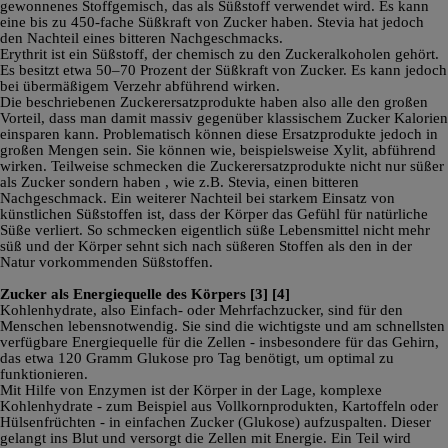
gewonnenes Stoffgemisch, das als Süßstoff verwendet wird. Es kann
eine bis zu 450-fache Süßkraft von Zucker haben. Stevia hat jedoch
den Nachteil eines bitteren Nachgeschmacks.
Erythrit ist ein Süßstoff, der chemisch zu den Zuckeralkoholen gehört.
Es besitzt etwa 50–70 Prozent der Süßkraft von Zucker. Es kann jedoch
bei übermäßigem Verzehr abführend wirken.
Die beschriebenen Zuckerersatzprodukte haben also alle den großen
Vorteil, dass man damit massiv gegenüber klassischem Zucker Kalorien
einsparen kann. Problematisch können diese Ersatzprodukte jedoch in
großen Mengen sein. Sie können wie, beispielsweise Xylit, abführend
wirken. Teilweise schmecken die Zuckerersatzprodukte nicht nur süßer
als Zucker sondern haben , wie z.B. Stevia, einen bitteren
Nachgeschmack. Ein weiterer Nachteil bei starkem Einsatz von
künstlichen Süßstoffen ist, dass der Körper das Gefühl für natürliche
Süße verliert. So schmecken eigentlich süße Lebensmittel nicht mehr
süß und der Körper sehnt sich nach süßeren Stoffen als den in der
Natur vorkommenden Süßstoffen.
Zucker als Energiequelle des Körpers
[3]
[4]
Kohlenhydrate, also Einfach- oder Mehrfachzucker, sind für den
Menschen lebensnotwendig. Sie sind die wichtigste und am schnellsten
verfügbare Energiequelle für die Zellen - insbesondere für das Gehirn,
das etwa 120 Gramm Glukose pro Tag benötigt, um optimal zu
funktionieren.
Mit Hilfe von Enzymen ist der Körper in der Lage, komplexe
Kohlenhydrate - zum Beispiel aus Vollkornprodukten, Kartoffeln oder
Hülsenfrüchten - in einfachen Zucker (Glukose) aufzuspalten. Dieser
gelangt ins Blut und versorgt die Zellen mit Energie. Ein Teil wird