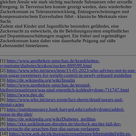
gleichen Areale wie stark süchtig machende Substanzen oder sexuelle
Erregung. In Tierversuchen konnte gezeigt werden, dass wiederholter
Zuckerkonsum zu Toleranzentwicklung, Entzugserscheinungen und
kompensatorischem Essverhalten führt - klassische Merkmale einer
Sucht.
Zudem sind Kinder und Jugendliche besonders gefährdet, eine
Zuckersucht zu entwickeln, da ihr Belohnungssystem empfindlicher
auf Dopaminausschüttungen reagiert. Ein früher und regelmäßiger
Zuckerkonsum kann daher eine dauerhafte Prägung auf süße
Lebensmittel hinterlassen.
[1]
https://www.apotheken-umschau.de/krankheiten-
symptome/diabetes/lexikon/zucker-809599.html
[2]
https://www.who.int/news/item/15-05-2023-who-advises-not-to-use-
non-sugar-sweeteners-for-weight-control-in-newly-released-guideline
[3]
https://de.wikipedia.org/wiki/Insulin
[4]
https://www.apotheken-umschau.de/gesund-
bleiben/ernaehrung/was-sind-eigentlich-kohlenhydrate-711747.html
[5]
https://www.dge.de/
[6]
https://www.who.int/news-room/fact-sheets/detail/sugars-and-
dental-caries
[7]
https://nutritionsource.hsph.harvard.edu/carbohydrates/added-
sugar-in-the-diet/
[8]
https://de.wikipedia.org/wiki/Diabetes_mellitus
[9]
https://zkn.uniklinikum-dresden.de/sherlock-ms/der-fall-der-
zuckersucht-die-ursachen-fuer-das-suesse-verlangen
[10]
https://www.aok.de/pk/magazin/ernaehrung/lebensmittel/gibt-es-