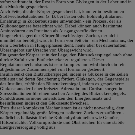
sofort verbraucht, der Rest in Form von Glykogen in der Leber und in
den Muskeln gespeichert.
Auch Fette, die der Körper gespeichert hat, kann er in bestimmten
Stoffwechselsituationen (z. B. bei Fasten oder kohlenhydratarmer
Ernährung) in Zuckerbausteine umwandeln - ein Prozess, der als
Glukoneogenese bezeichnet wird. Dabei können auch bestimmte
Aminosäuren aus Proteinen als Ausgangsstoffe dienen.
Umgekehrt lagert der Körper überschüssigen Zucker, der nicht
unmittelbar benötigt wird, in Form von Fett ein - ein Mechanismus, der
dem Überleben in Hungerphasen dient, heute aber bei dauerhaftem
Überangebot zur Ursache von Übergewicht wird.
Ein gesunder Körper ist in der Lage, den Blutzuckerspiegel auch ohne
direkte Zufuhr von Einfachzucker zu regulieren. Dieser
Regulationsmechanismus ist sehr komplex und wird durch ein fein
abgestimmtes Zusammenspiel von Hormonen gesteuert:
Insulin senkt den Blutzuckerspiegel, indem es Glukose in die Zellen
schleust und deren Speicherung fördert. Glukagon, der Gegenspieler
des Insulins, erhöht den Blutzuckerspiegel, indem es gespeicherte
Glukose aus der Leber freisetzt. Adrenalin und Cortisol sorgen in
Stresssituationen für einen raschen Anstieg des Blutzuckerspiegels.
Schilddrüsenhormone unterstützen den Energieumsatz und
beeinflussen indirekt den Glukosestoffwechsel.
Trotz dieser komplexen Mechanismen ist es nicht notwendig, dem
Körper regelmäßig große Mengen isolierten Zuckers zuzuführen -
natürliche, ballaststoffreiche Kohlenhydratquellen wie Gemüse,
Hülsenfrüchte, Vollkornprodukte und Obst reichen für eine stabile
Energieversorgung völlig aus.