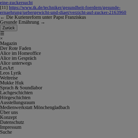
eine-zuckersucht
[11]
https://www.tk.de/techniker/gesundheit-foerdern/gesunde-
ernaehrung/uebergewicht-und-diaet/verzicht-auf-zucker-2163960
←
Die Kurienreform unter Papst Franziskus
Gesunde Ernährung
→
Zurück
☰
×
Magazin
Der Rote Faden
Alice im Homeoffice
Alice im Gespräch
Alice unterwegs
LesArt
Leos Lyrik
Weltreise
Mukke Huk
Sprach & Soundlabor
Lachgeschichten
Hörgeschichten
Ausstellungsraum
Medienwerkstatt Mönchengladbach
Über uns
Konzept
Datenschutz
Impressum
Suche
Cookie-Einstellungen anpassen