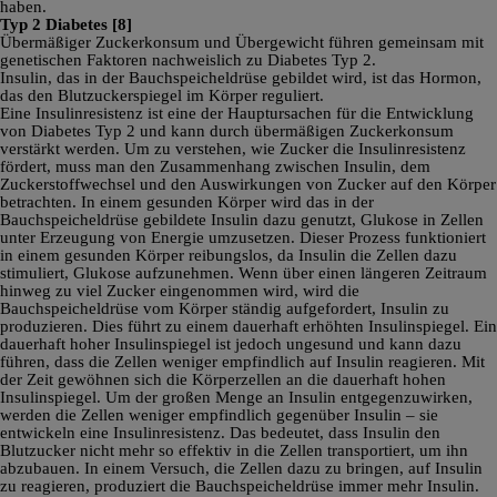
haben.
Typ 2 Diabetes
[8]
Übermäßiger Zuckerkonsum und Übergewicht führen gemeinsam mit
genetischen Faktoren nachweislich zu Diabetes Typ 2.
Insulin, das in der Bauchspeicheldrüse gebildet wird, ist das Hormon,
das den Blutzuckerspiegel im Körper reguliert.
Eine Insulinresistenz ist eine der Hauptursachen für die Entwicklung
von Diabetes Typ 2 und kann durch übermäßigen Zuckerkonsum
verstärkt werden. Um zu verstehen, wie Zucker die Insulinresistenz
fördert, muss man den Zusammenhang zwischen Insulin, dem
Zuckerstoffwechsel und den Auswirkungen von Zucker auf den Körper
betrachten. In einem gesunden Körper wird das in der
Bauchspeicheldrüse gebildete Insulin dazu genutzt, Glukose in Zellen
unter Erzeugung von Energie umzusetzen. Dieser Prozess funktioniert
in einem gesunden Körper reibungslos, da Insulin die Zellen dazu
stimuliert, Glukose aufzunehmen. Wenn über einen längeren Zeitraum
hinweg zu viel Zucker eingenommen wird, wird die
Bauchspeicheldrüse vom Körper ständig aufgefordert, Insulin zu
produzieren. Dies führt zu einem dauerhaft erhöhten Insulinspiegel. Ein
dauerhaft hoher Insulinspiegel ist jedoch ungesund und kann dazu
führen, dass die Zellen weniger empfindlich auf Insulin reagieren. Mit
der Zeit gewöhnen sich die Körperzellen an die dauerhaft hohen
Insulinspiegel. Um der großen Menge an Insulin entgegenzuwirken,
werden die Zellen weniger empfindlich gegenüber Insulin – sie
entwickeln eine Insulinresistenz. Das bedeutet, dass Insulin den
Blutzucker nicht mehr so effektiv in die Zellen transportiert, um ihn
abzubauen. In einem Versuch, die Zellen dazu zu bringen, auf Insulin
zu reagieren, produziert die Bauchspeicheldrüse immer mehr Insulin.