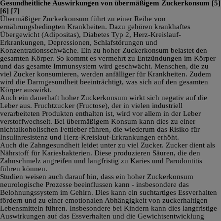
Gesundheitliche Auswirkungen von übermäßigem Zuckerkonsum
[5]
[6]
[7]
Übermäßiger Zuckerkonsum führt zu einer Reihe von
ernährungsbedingten Krankheiten. Dazu gehören krankhaftes
Übergewicht (Adipositas), Diabetes Typ 2, Herz-Kreislauf-
Erkrankungen, Depressionen, Schlafstörungen und
Konzentrationsschwäche. Ein zu hoher Zuckerkonsum belastet den
gesamten Körper. So kommt es vermehrt zu Entzündungen im Körper
und das gesamte Immunsystem wird geschwächt. Menschen, die zu
viel Zucker konsumieren, werden anfälliger für Krankheiten. Zudem
wird die Darmgesundheit beeinträchtigt, was sich auf den gesamten
Körper auswirkt.
Auch ein dauerhaft hoher Zuckerkonsum wirkt sich negativ auf die
Leber aus. Fruchtzucker (Fructose), der in vielen industriell
verarbeiteten Produkten enthalten ist, wird vor allem in der Leber
verstoffwechselt. Bei übermäßigem Konsum kann dies zu einer
nichtalkoholischen Fettleber führen, die wiederum das Risiko für
Insulinresistenz und Herz-Kreislauf-Erkrankungen erhöht.
Auch die Zahngesundheit leidet unter zu viel Zucker. Zucker dient als
Nährstoff für Kariesbakterien. Diese produzieren Säuren, die den
Zahnschmelz angreifen und langfristig zu Karies und Parodontitis
führen können.
Studien weisen auch darauf hin, dass ein hoher Zuckerkonsum
neurologische Prozesse beeinflussen kann - insbesondere das
Belohnungssystem im Gehirn. Dies kann ein suchtartiges Essverhalten
fördern und zu einer emotionalen Abhängigkeit von zuckerhaltigen
Lebensmitteln führen. Insbesondere bei Kindern kann dies langfristige
Auswirkungen auf das Essverhalten und die Gewichtsentwicklung