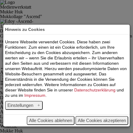
Medienwerkstatt
Mukke Huk
Mukkollage "Ascend"
13.01.2022
Hinweis zu Cookies
Das Stück „Ascent“ von Edoy gehört zu den Kategorien: International,
Classical und Soundtrack. Es klingt wie ein Soundtrack zu einem Film, der im
raum- und zeitlosen Weltall spielt.
Unsere Webseite verwendet Cookies. Diese haben zwei
Free Music Archive: Edoy - Ascent
Funktionen: Zum einen ist ein Cookie erforderlich, um Ihre
Entscheidung zu den Cookies abzuspeichern. Zum anderen
werten wir – wenn Sie die Erlaubnis erteilen – ihr Userverhalten
auf den Seiten aus und verbessern mit diesen Informationen
←
Linkin Park
unseren Webauftritt. Hierzu werden pseudonymisierte Daten von
ABBA: Voyage
→
Website-Besuchern gesammelt und ausgewertet. Das
Zurück
Einverständnis in die Verwendung der Cookies können Sie
☰
jederzeit widerrufen. Weitere Informationen zu Cookies auf
×
dieser Website finden Sie in unserer
Datenschutzerklärung
und
Magazin
zu uns im
Impressum
.
Der Rote Faden
Alice im Homeoffice
Einstellungen
Alice im Gespräch
Alice unterwegs
LesArt
Alle Cookies ablehnen
Alle Cookies akzeptieren
Leos Lyrik
Weltreise
Mukke Huk